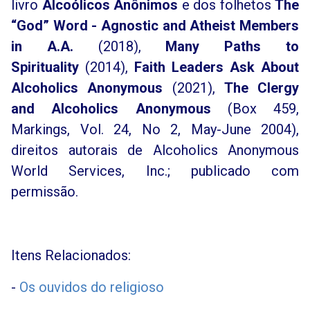
livro
Alcoólicos Anônimos
e dos folhetos
The
“God” Word - Agnostic and Atheist Members
in A.A.
(2018),
Many Paths to
Spirituality
(2014),
Faith Leaders Ask About
Alcoholics Anonymous
(2021),
The Clergy
and Alcoholics Anonymous
(Box 459,
Markings, Vol. 24, No 2, May-June 2004),
direitos autorais de Alcoholics Anonymous
World Services, Inc.; publicado com
permissão.
Itens Relacionados:
-
Os ouvidos do religioso