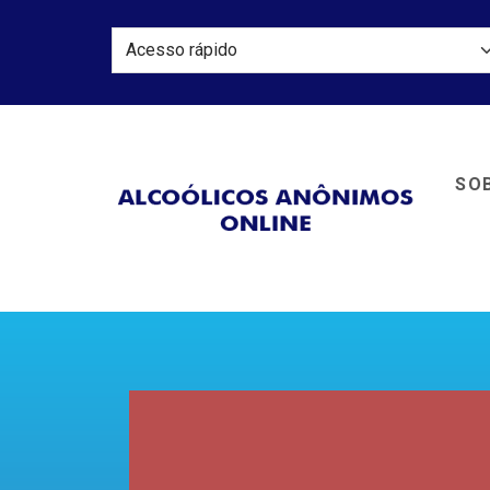
SOB
Alcoól