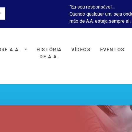
"Eu sou responsável....
Quando qualquer um, seja onde
mão de A.A. esteja sempre ali.
RE A.A.
HISTÓRIA
VÍDEOS
EVENTOS
icos Anônimos
DE A.A.