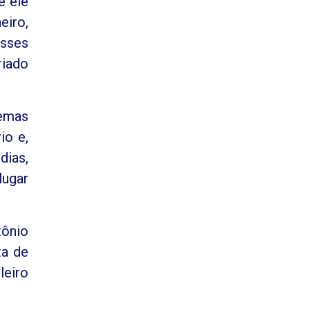
e ele
eiro,
sses
riado
lemas
io e,
dias,
lugar
tônio
ta de
leiro