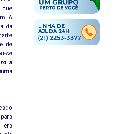
a que
am. A
ta da
parte
de de
eu-se
iro a
 numa
icado
 para
o era