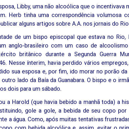
sposa, Libby, uma não alcoólica que o incentivava 
em. Herb tinha uma correspondência volumosa 
licar alguns artigos sobre A.A. nos jornais do Rio
ntade de um bispo episcopal que estava no Rio,
um anglo-brasileiro com um caso de alcoolismo
rcito britânico durante a Segunda Guerra Mun
6. Nesse ínterim, havia perdido vários empregos,
dido sua esposa e, por fim, ido morar no porão da
 outro lado da Baía da Guanabara. O bispo e o irm
 os dois para um sábado.
u a Harold (que havia bebido a manhã toda) a his
tituindo, gole a gole, a bebida de seu copo por
te a água. Como, após muitas tentativas frustradas
 copo com bebida alcoólica e, assim, evitar o pri