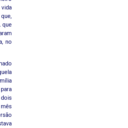
 vida
 que,
. que
naram
a, no
omado
quela
mília
 para
dois
m mês
ersão
stava