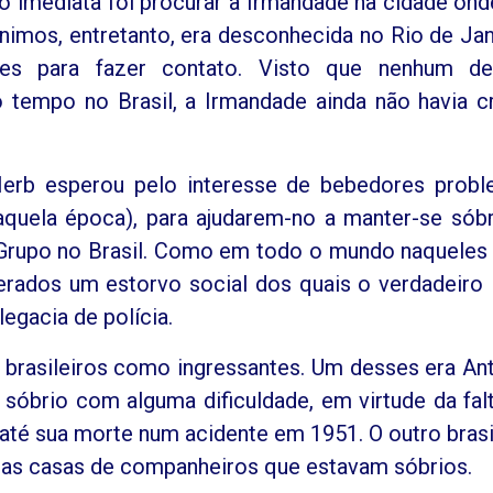
 imediata foi procurar a Irmandade na cidade ond
ônimos, entretanto, era desconhecida no Rio de Jan
es para fazer contato. Visto que nenhum de
tempo no Brasil, a Irmandade ainda não havia c
Herb esperou pelo interesse de bebedores prob
naquela época), para ajudarem-no a manter-se sóbr
rupo no Brasil. Como em todo o mundo naqueles 
erados um estorvo social dos quais o verdadeiro 
legacia de polícia.
brasileiros como ingressantes. Um desses era An
 sóbrio com alguma dificuldade, em virtude da fal
, até sua morte num acidente em 1951. O outro brasi
nas casas de companheiros que estavam sóbrios.