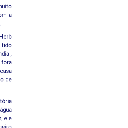
muito
com a
.
 Herb
 tido
dial,
 fora
 casa
ão de
tória
 água
, ele
meiro