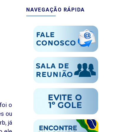
NAVEGAÇÃO RÁPIDA
foi o
es ou
b, já
o ele