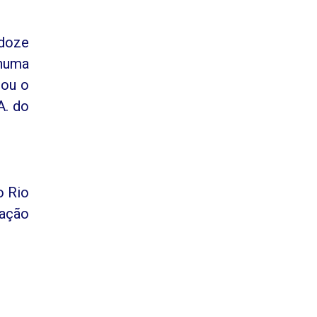
 doze
 numa
dou o
A. do
o Rio
iação