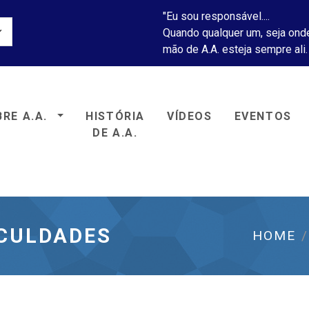
"Eu sou responsável....
Quando qualquer um, seja onde
mão de A.A. esteja sempre ali.
RE A.A.
HISTÓRIA
VÍDEOS
EVENTOS
icos Anônimos
DE A.A.
ICULDADES
HOME