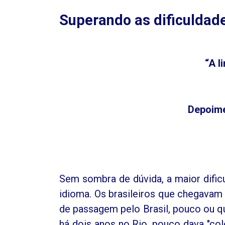
Superando as dificuldad
“A l
Depoime
Sem sombra de dúvida, a maior dificu
idioma. Os brasileiros que chegavam
de passagem pelo Brasil, pouco ou q
há dois anos no Rio, pouco dava "co