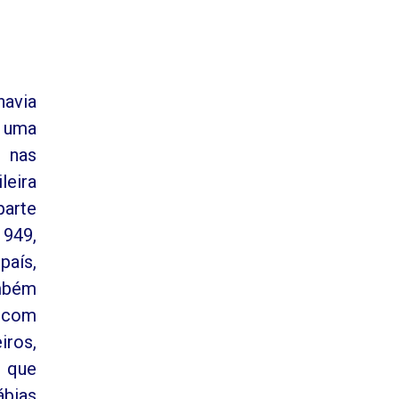
havia
m uma
 nas
leira
parte
1949,
país,
ambém
o com
iros,
o que
ábias