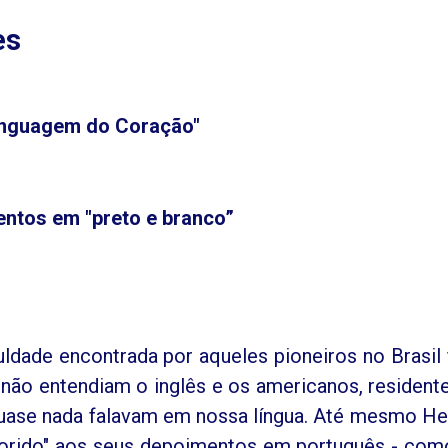
es
inguagem do Coração"
ntos em "preto e branco”
ldade encontrada por aqueles pioneiros no Brasil 
 não entendiam o inglês e os americanos, resident
uase nada falavam em nossa língua. Até mesmo Her
lorido" aos seus depoimentos em português - com