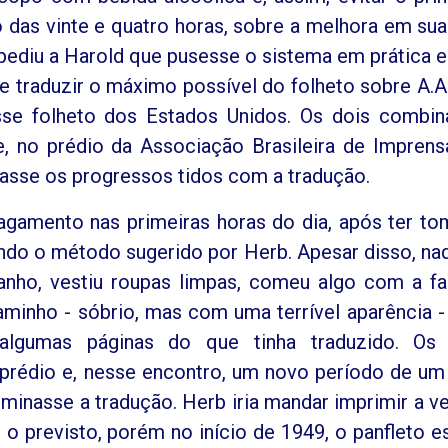
 das vinte e quatro horas, sobre a melhora em sua
 pediu a Harold que pusesse o sistema em prática e
e traduzir o máximo possível do folheto sobre A.A
esse folheto dos Estados Unidos. Os dois combi
te, no prédio da Associação Brasileira de Imprens
rasse os progressos tidos com a tradução.
gamento nas primeiras horas do dia, após ter t
ando o método sugerido por Herb. Apesar disso, na
nho, vestiu roupas limpas, comeu algo com a fa
aminho - sóbrio, mas com uma terrível aparência -
algumas páginas do que tinha traduzido. Os 
 prédio e, nesse encontro, um novo período de u
erminasse a tradução. Herb iria mandar imprimir a v
 previsto, porém no início de 1949, o panfleto e