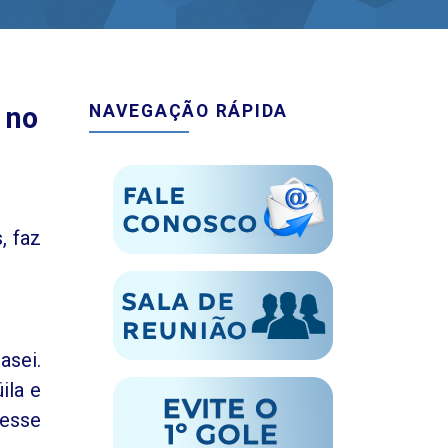
 no
NAVEGAÇÃO RÁPIDA
, faz
asei.
ila e
vesse