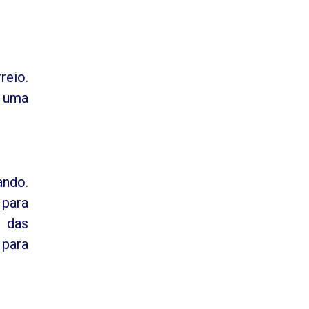
reio.
a uma
ando.
 para
r das
 para