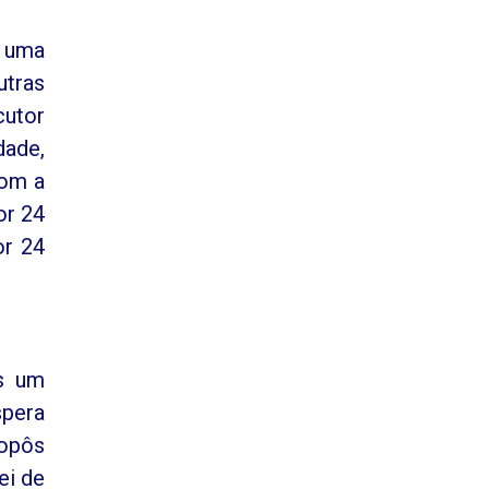
i uma
utras
cutor
dade,
com a
or 24
or 24
is um
spera
ropôs
ei de