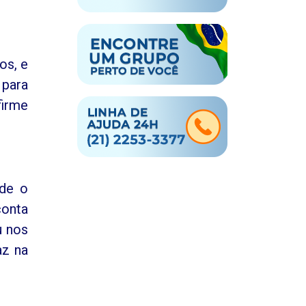
os, e
para
firme
sde o
conta
u nos
az na