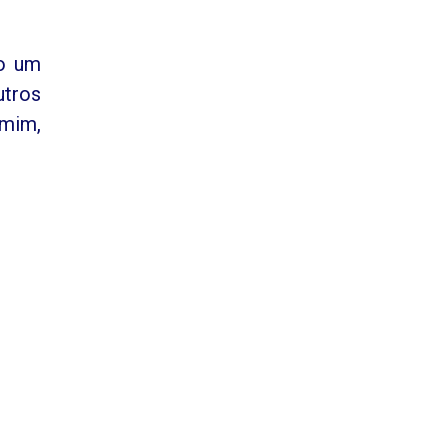
ho um
tros
mim,