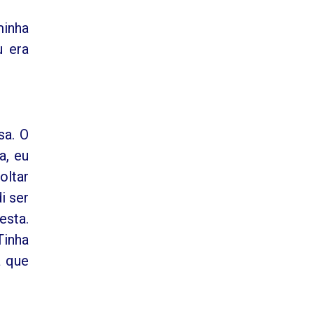
minha
u era
sa. O
a, eu
oltar
i ser
esta.
Tinha
a que