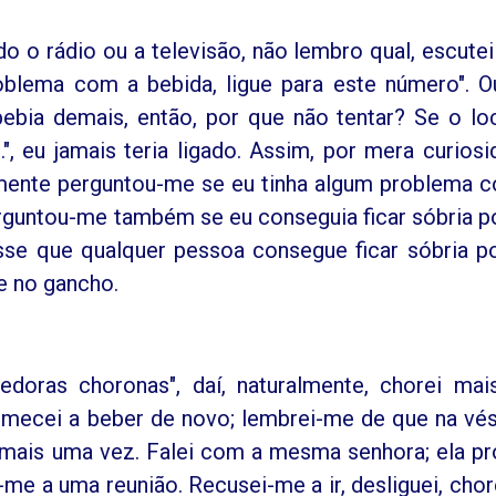
o o rádio ou a televisão, não lembro qual, escute
blema com a bebida, ligue para este número". O
ebia demais, então, por que não tentar? Se o lo
..", eu jamais teria ligado. Assim, por mera curiosi
lmente perguntou-me se eu tinha algum problema 
erguntou-me também se eu conseguia ficar sóbria p
isse que qualquer pessoa consegue ficar sóbria p
ne no gancho.
oras choronas", daí, naturalmente, chorei ma
comecei a beber de novo; lembrei-me de que na vé
gar mais uma vez. Falei com a mesma senhora; ela p
me a uma reunião. Recusei-me a ir, desliguei, chor