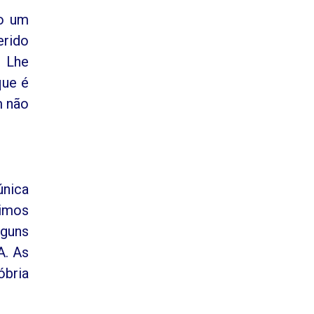
mo um
erido
 Lhe
que é
m não
única
nimos
lguns
A. As
óbria