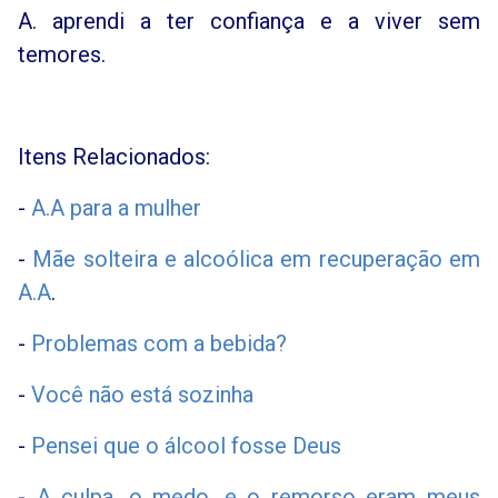
A. aprendi a ter confiança e a viver sem
temores.
Itens Relacionados:
-
A.A para a mulher
-
Mãe solteira e alcoólica em recuperação em
A.A
.
-
Problemas com a bebida?
-
Você não está sozinha
-
Pensei que o álcool fosse Deus
-
A culpa, o medo, e o remorso eram meus