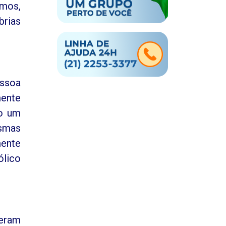
imos,
brias
essoa
mente
do um
smas
mente
ólico
deram