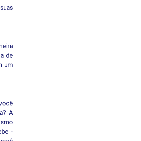
 suas
neira
ta de
êm um
 você
ha? A
lismo
ebe -
 você