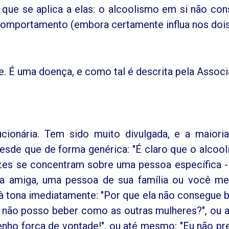
que se aplica a elas: o alcoolismo em si não cons
omportamento (embora certamente influa nos dois
. É uma doença, e como tal é descrita pela Assoc
ucionária. Tem sido muito divulgada, e a maiori
desde que de forma genérica: "É claro que o alcoo
zes se concentram sobre uma pessoa específica 
uma amiga, uma pessoa de sua família ou você m
m à tona imediatamente: "Por que ela não consegue 
não posso beber como as outras mulheres?", ou a
enho força de vontade!", ou até mesmo: "Eu não pre