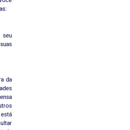
as:
, seu
 suas
ra da
dades
mensa
utros
está
ultar