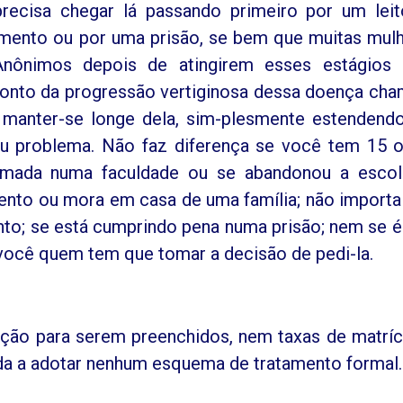
recisa chegar lá passando primeiro por um lei
amento ou por uma prisão, se bem que muitas mul
nônimos depois de atingirem esses estágios 
onto da progressão vertiginosa dessa doença ch
 manter-se longe dela, sim-plesmente estendend
eu problema. Não faz diferença se você tem 15 
ormada numa faculdade ou se abandonou a esco
tento ou mora em casa de uma família; não importa
to; se está cumprindo pena numa prisão; nem se 
é você quem tem que tomar a decisão de pedi-la.
rição para serem preenchidos, nem taxas de matríc
da a adotar nenhum esquema de tratamento formal.