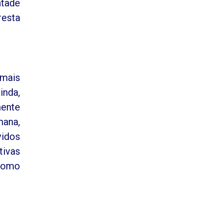
ntade
resta
mais
inda,
mente
mana,
vidos
tivas
 como