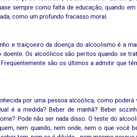
a quase sempre como falta de educação, quando em
ançada, como um profundo fracasso moral.
nho e traiçoeiro da doença do alcoolismo é a ma
 doente. Os alcoólicos são peritos quando se tra
 Freqüentemente são os últimos a admitir que t
conhecida por uma pessoa alcoólica, como poderá
Qual é a medida? Beber de manhã? Beber sozin
ome? Pode não ser nada disso. O teste do alcoo
quem, nem quando, nem onde, nem o que você b
ue sabor tem, nem se é diluído - nem mesmo porque