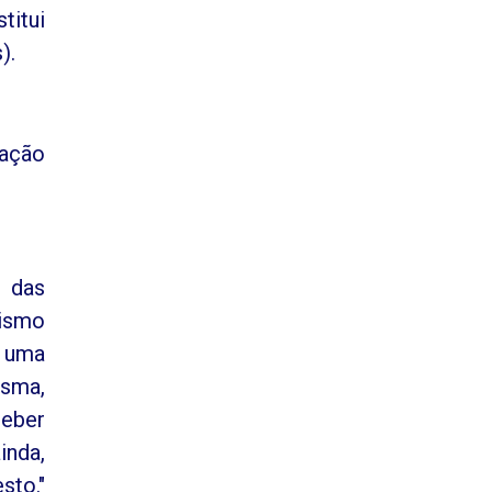
titui
).
iação
a das
lismo
- uma
esma,
beber
inda,
sto."