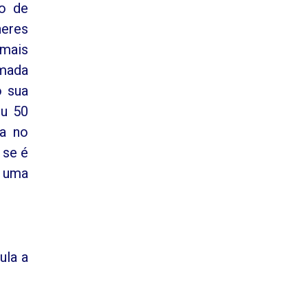
to de
heres
mais
amada
o sua
ou 50
la no
 se é
é uma
ula a