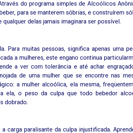
 Através do programa simples de Alcoólicos Anôn
beber, para se manterem sóbrias, e construírem só
e qualquer delas jamais imaginara ser possível.
-la. Para muitas pessoas, significa apenas uma p
icada a mulheres, este engano continua particular
tende a ver com tolerância e até achar engraça
nojada de uma mulher que se encontre nas me
ágico: a mulher alcoólica, ela mesma, freqüente
ra ela, o peso da culpa que todo bebedor alco
es dobrado.
a carga paralisante da culpa injustificada. Apren