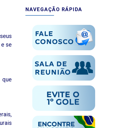
NAVEGAÇÃO RÁPIDA
 seus
 e se
m que
rais,
urais