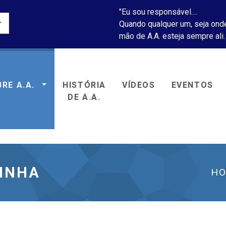
"Eu sou responsável....
Quando qualquer um, seja onde
mão de A.A. esteja sempre ali.
RE A.A.
HISTÓRIA
VÍDEOS
EVENTOS
icos Anônimos
DE A.A.
ZINHA
H